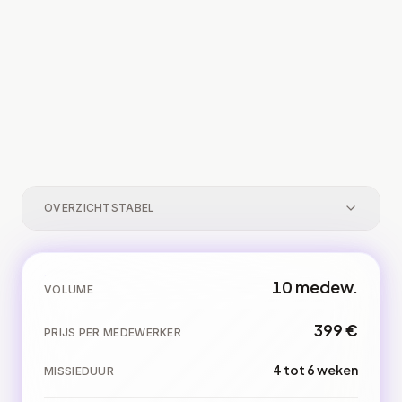
medewerker te helpen zijn resultaten te begrijpen en
de diagnose om te zetten in concrete acties.
Post-missiebegeleiding
Op offerte
Maandelijkse begeleiding na de missie om
aanbevelingen duurzaam te verankeren.
OVERZICHTSTABEL
10
medew.
VOLUME
399
€
PRIJS PER MEDEWERKER
4 tot 6 weken
MISSIEDUUR